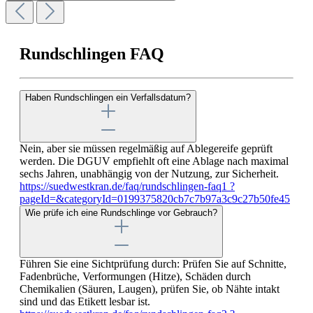
Rundschlingen FAQ
Haben Rundschlingen ein Verfallsdatum?
Nein, aber sie müssen regelmäßig auf Ablegereife geprüft
werden. Die DGUV empfiehlt oft eine Ablage nach maximal
sechs Jahren, unabhängig von der Nutzung, zur Sicherheit.
https://suedwestkran.de/faq/rundschlingen-faq1 ?
pageId=&categoryId=0199375820cb7c7b97a3c9c27b50fe45
Wie prüfe ich eine Rundschlinge vor Gebrauch?
Führen Sie eine Sichtprüfung durch: Prüfen Sie auf Schnitte,
Fadenbrüche, Verformungen (Hitze), Schäden durch
Chemikalien (Säuren, Laugen), prüfen Sie, ob Nähte intakt
sind und das Etikett lesbar ist.