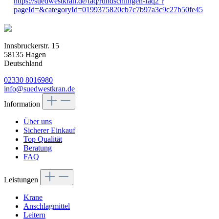
https://suedwestkran.de/faq/rundschlingen-faq2 ?
pageId=&categoryId=0199375820cb7c7b97a3c9c27b50fe45
Innsbruckerstr. 15
58135 Hagen
Deutschland
02330 8016980
info@suedwestkran.de
Information
Über uns
Sicherer Einkauf
Top Qualität
Beratung
FAQ
Leistungen
Krane
Anschlagmittel
Leitern