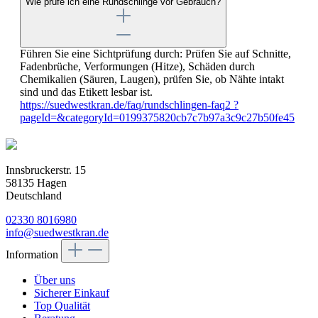
Wie prüfe ich eine Rundschlinge vor Gebrauch?
Führen Sie eine Sichtprüfung durch: Prüfen Sie auf Schnitte,
Fadenbrüche, Verformungen (Hitze), Schäden durch
Chemikalien (Säuren, Laugen), prüfen Sie, ob Nähte intakt
sind und das Etikett lesbar ist.
https://suedwestkran.de/faq/rundschlingen-faq2 ?
pageId=&categoryId=0199375820cb7c7b97a3c9c27b50fe45
Innsbruckerstr. 15
58135 Hagen
Deutschland
02330 8016980
info@suedwestkran.de
Information
Über uns
Sicherer Einkauf
Top Qualität