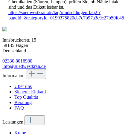
Chemikalien (Säuren, Laugen), prüfen Sie, ob Nähte intakt
sind und das Etikett lesbar ist.
https://suedwestkran.de/faq/rundschlingen-faq2 ?
pageId=&categoryId=0199375820cb7c7b97a3c9c27b50fe45
Innsbruckerstr. 15
58135 Hagen
Deutschland
02330 8016980
info@suedwestkran.de
Information
Über uns
Sicherer Einkauf
Top Qualität
Beratung
FAQ
Leistungen
Krane