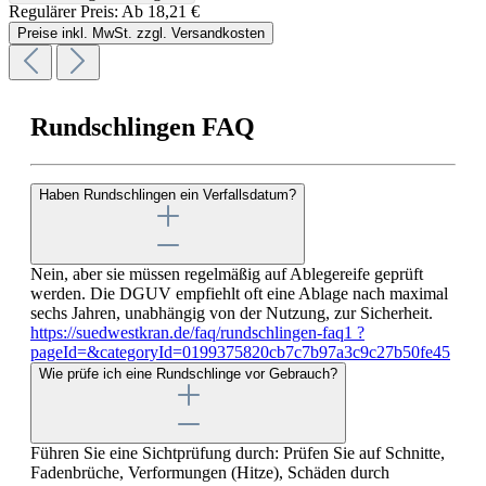
Regulärer Preis:
Ab
18,21 €
Preise inkl. MwSt. zzgl. Versandkosten
Rundschlingen FAQ
Haben Rundschlingen ein Verfallsdatum?
Nein, aber sie müssen regelmäßig auf Ablegereife geprüft
werden. Die DGUV empfiehlt oft eine Ablage nach maximal
sechs Jahren, unabhängig von der Nutzung, zur Sicherheit.
https://suedwestkran.de/faq/rundschlingen-faq1 ?
pageId=&categoryId=0199375820cb7c7b97a3c9c27b50fe45
Wie prüfe ich eine Rundschlinge vor Gebrauch?
Führen Sie eine Sichtprüfung durch: Prüfen Sie auf Schnitte,
Fadenbrüche, Verformungen (Hitze), Schäden durch