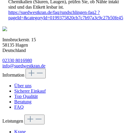
Chemikalien (Säuren, Laugen), prüfen Sie, ob Nähte intakt
sind und das Etikett lesbar ist.
https://suedwestkran.de/faq/rundschlingen-faq2 ?
pageId=&categoryId=0199375820cb7c7b97a3c9c27b50fe45
Innsbruckerstr. 15
58135 Hagen
Deutschland
02330 8016980
info@suedwestkran.de
Information
Über uns
Sicherer Einkauf
Top Qualität
Beratung
FAQ
Leistungen
Krane