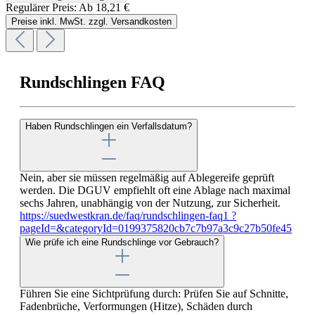
Regulärer Preis:
Ab
18,21 €
Preise inkl. MwSt. zzgl. Versandkosten
Rundschlingen FAQ
Haben Rundschlingen ein Verfallsdatum?
Nein, aber sie müssen regelmäßig auf Ablegereife geprüft
werden. Die DGUV empfiehlt oft eine Ablage nach maximal
sechs Jahren, unabhängig von der Nutzung, zur Sicherheit.
https://suedwestkran.de/faq/rundschlingen-faq1 ?
pageId=&categoryId=0199375820cb7c7b97a3c9c27b50fe45
Wie prüfe ich eine Rundschlinge vor Gebrauch?
Führen Sie eine Sichtprüfung durch: Prüfen Sie auf Schnitte,
Fadenbrüche, Verformungen (Hitze), Schäden durch