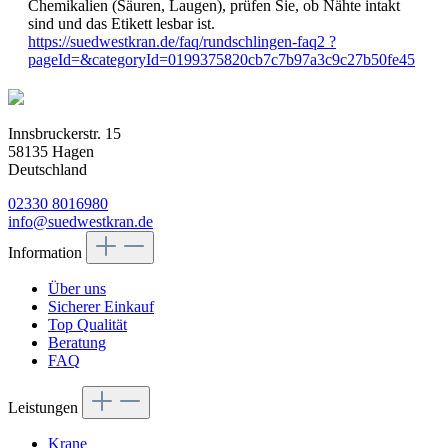
Chemikalien (Säuren, Laugen), prüfen Sie, ob Nähte intakt
sind und das Etikett lesbar ist.
https://suedwestkran.de/faq/rundschlingen-faq2 ?
pageId=&categoryId=0199375820cb7c7b97a3c9c27b50fe45
Innsbruckerstr. 15
58135 Hagen
Deutschland
02330 8016980
info@suedwestkran.de
Information
Über uns
Sicherer Einkauf
Top Qualität
Beratung
FAQ
Leistungen
Krane