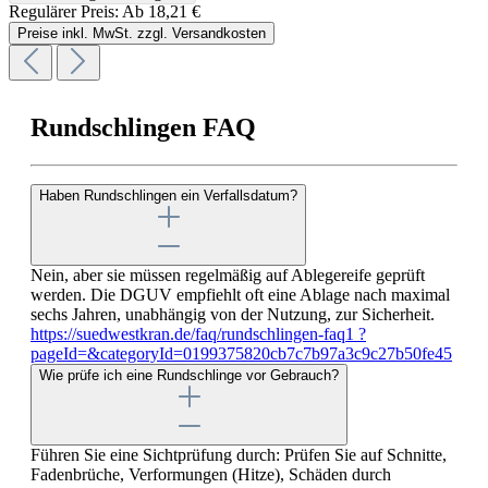
Regulärer Preis:
Ab
18,21 €
Preise inkl. MwSt. zzgl. Versandkosten
Rundschlingen FAQ
Haben Rundschlingen ein Verfallsdatum?
Nein, aber sie müssen regelmäßig auf Ablegereife geprüft
werden. Die DGUV empfiehlt oft eine Ablage nach maximal
sechs Jahren, unabhängig von der Nutzung, zur Sicherheit.
https://suedwestkran.de/faq/rundschlingen-faq1 ?
pageId=&categoryId=0199375820cb7c7b97a3c9c27b50fe45
Wie prüfe ich eine Rundschlinge vor Gebrauch?
Führen Sie eine Sichtprüfung durch: Prüfen Sie auf Schnitte,
Fadenbrüche, Verformungen (Hitze), Schäden durch