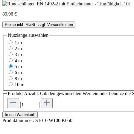
89,96 €
Preise inkl. MwSt. zzgl. Versandkosten
Nutzlänge
auswählen
1 m
2 m
3 m
4 m
5 m
6 m
8 m
10 m
Produkt Anzahl: Gib den gewünschten Wert ein oder benutze die S
In den Warenkorb
Produktnummer:
S1010 W100 K050