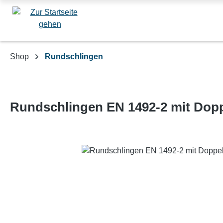
m Hauptinhalt springen
Zur Suche springen
Zur Hauptnavigation springen
Shop
Rundschlingen
Rundschlingen EN 1492-2 mit Doppe
Bildergalerie überspringen