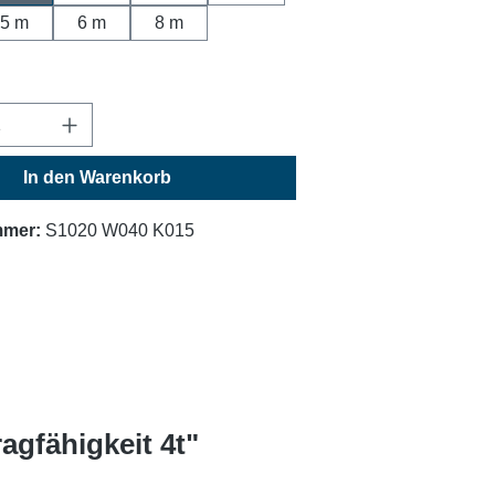
5 m
6 m
8 m
Anzahl: Gib den gewünschten Wert ein oder
In den Warenkorb
mmer:
S1020 W040 K015
gfähigkeit 4t"