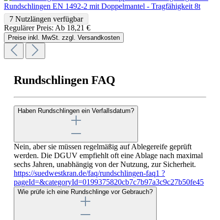
Rundschlingen EN 1492-2 mit Doppelmantel - Tragfähigkeit 8t
7 Nutzlängen verfügbar
Regulärer Preis:
Ab
18,21 €
Preise inkl. MwSt. zzgl. Versandkosten
Rundschlingen FAQ
Haben Rundschlingen ein Verfallsdatum?
Nein, aber sie müssen regelmäßig auf Ablegereife geprüft
werden. Die DGUV empfiehlt oft eine Ablage nach maximal
sechs Jahren, unabhängig von der Nutzung, zur Sicherheit.
https://suedwestkran.de/faq/rundschlingen-faq1 ?
pageId=&categoryId=0199375820cb7c7b97a3c9c27b50fe45
Wie prüfe ich eine Rundschlinge vor Gebrauch?