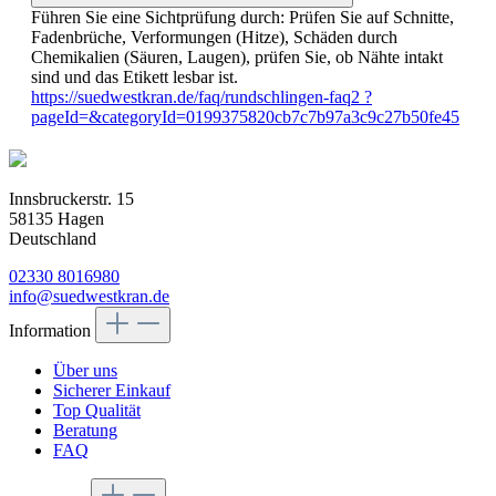
Führen Sie eine Sichtprüfung durch: Prüfen Sie auf Schnitte,
Fadenbrüche, Verformungen (Hitze), Schäden durch
Chemikalien (Säuren, Laugen), prüfen Sie, ob Nähte intakt
sind und das Etikett lesbar ist.
https://suedwestkran.de/faq/rundschlingen-faq2 ?
pageId=&categoryId=0199375820cb7c7b97a3c9c27b50fe45
Innsbruckerstr. 15
58135 Hagen
Deutschland
02330 8016980
info@suedwestkran.de
Information
Über uns
Sicherer Einkauf
Top Qualität
Beratung
FAQ