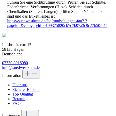
Führen Sie eine Sichtprüfung durch: Prüfen Sie auf Schnitte,
Fadenbrüche, Verformungen (Hitze), Schäden durch
Chemikalien (Säuren, Laugen), prüfen Sie, ob Nähte intakt
sind und das Etikett lesbar ist.
https://suedwestkran.de/faq/rundschlingen-faq2 ?
pageId=&categoryId=0199375820cb7c7b97a3c9c27b50fe45
Innsbruckerstr. 15
58135 Hagen
Deutschland
02330 8016980
info@suedwestkran.de
Information
Über uns
Sicherer Einkauf
Top Qualität
Beratung
FAQ
Leistungen