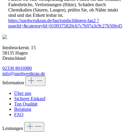
Fadenbrüche, Verformungen (Hitze), Schäden durch
Chemikalien (Säuren, Laugen), prüfen Sie, ob Nähte intakt
sind und das Etikett lesbar ist.
https://suedwestkran.de/faq/rundschlingen-faq2 ?
pageId=&categoryId=0199375820cb7c7b97a3c9c27b50fe45
Innsbruckerstr. 15
58135 Hagen
Deutschland
02330 8016980
info@suedwestkran.de
Information
Über uns
Sicherer Einkauf
Top Qualität
Beratung
FAQ
Leistungen