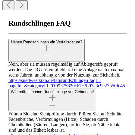
Rundschlingen FAQ
Haben Rundschlingen ein Verfallsdatum?
Nein, aber sie müssen regelmäßig auf Ablegereife geprüft
werden. Die DGUV empfiehlt oft eine Ablage nach maximal
sechs Jahren, unabhängig von der Nutzung, zur Sicherheit.
https://suedwestkran.de/faq/rundschlingen-faq1 ?
pageId=&categoryId=0199375820cb7c7b97a3c9c27b50fe45
Wie prüfe ich eine Rundschlinge vor Gebrauch?
Führen Sie eine Sichtprüfung durch: Prüfen Sie auf Schnitte,
Fadenbrüche, Verformungen (Hitze), Schäden durch
Chemikalien (Säuren, Laugen), prüfen Sie, ob Nähte intakt
sind und das Etikett lesbar ist.