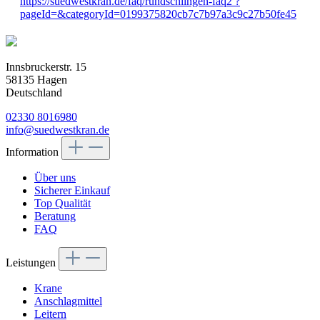
https://suedwestkran.de/faq/rundschlingen-faq2 ?
pageId=&categoryId=0199375820cb7c7b97a3c9c27b50fe45
Innsbruckerstr. 15
58135 Hagen
Deutschland
02330 8016980
info@suedwestkran.de
Information
Über uns
Sicherer Einkauf
Top Qualität
Beratung
FAQ
Leistungen
Krane
Anschlagmittel
Leitern