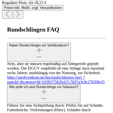
Regulärer Preis:
Ab
18,21 €
Preise inkl. MwSt. zzgl. Versandkosten
Rundschlingen FAQ
Haben Rundschlingen ein Verfallsdatum?
Nein, aber sie müssen regelmäßig auf Ablegereife geprüft
werden. Die DGUV empfiehlt oft eine Ablage nach maximal
sechs Jahren, unabhängig von der Nutzung, zur Sicherheit.
https://suedwestkran.de/faq/rundschlingen-faq1 ?
pageId=&categoryId=0199375820cb7c7b97a3c9c27b50fe45
Wie prüfe ich eine Rundschlinge vor Gebrauch?
Führen Sie eine Sichtprüfung durch: Prüfen Sie auf Schnitte,
Fadenbrüche, Verformungen (Hitze), Schäden durch