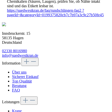
Chemikalien (Säuren, Laugen), prüfen Sie, ob Nähte intakt
sind und das Etikett lesbar ist.
https://suedwestkran.de/faq/rundschlingen-faq2 ?
pageId=&categoryId=0199375820cb7c7b97a3c9c27b50fe45
Innsbruckerstr. 15
58135 Hagen
Deutschland
02330 8016980
info@suedwestkran.de
Information
Über uns
Sicherer Einkauf
Top Qualität
Beratung
FAQ
Leistungen
Krane