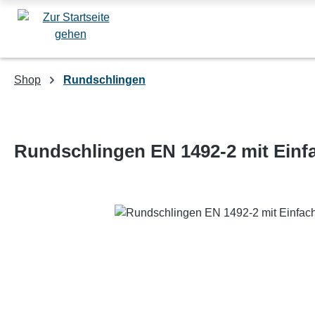
m Hauptinhalt springen
Zur Suche springen
Zur Hauptnavigation springen
Shop
Rundschlingen
Rundschlingen EN 1492-2 mit Einfa
Bildergalerie überspringen