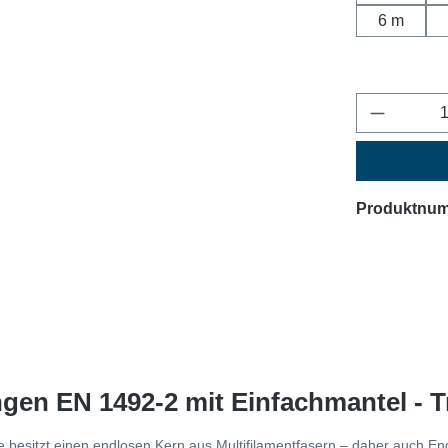
6 m
Produkt 
Produktnu
en EN 1492-2 mit Einfachmantel - Tr
ie besitzt einen endlosen Kern aus Multifilamentfasern – daher auch