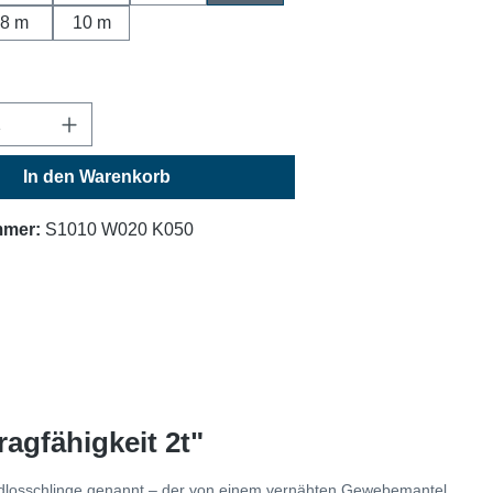
8 m
10 m
Anzahl: Gib den gewünschten Wert ein oder
In den Warenkorb
mmer:
S1010 W020 K050
agfähigkeit 2t"
 Endlosschlinge genannt – der von einem vernähten Gewebemantel