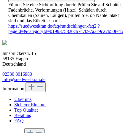
Führen Sie eine Sichtprüfung durch: Prüfen Sie auf Schnitte,
Fadenbrüche, Verformungen (Hitze), Schäden durch
Chemikalien (Säuren, Laugen), prüfen Sie, ob Nähte intakt
sind und das Etikett lesbar ist.
https://suedwestkran.de/faq/rundschlingen-faq2 ?
pageId=&categoryId=0199375820cb7c7b97a3c9c27b50fe45
Innsbruckerstr. 15
58135 Hagen
Deutschland
02330 8016980
info@suedwestkran.de
Information
Über uns
Sicherer Einkauf
Top Qualität
Beratung
FAQ