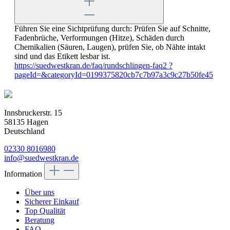
Führen Sie eine Sichtprüfung durch: Prüfen Sie auf Schnitte,
Fadenbrüche, Verformungen (Hitze), Schäden durch
Chemikalien (Säuren, Laugen), prüfen Sie, ob Nähte intakt
sind und das Etikett lesbar ist.
https://suedwestkran.de/faq/rundschlingen-faq2 ?
pageId=&categoryId=0199375820cb7c7b97a3c9c27b50fe45
Innsbruckerstr. 15
58135 Hagen
Deutschland
02330 8016980
info@suedwestkran.de
Information
Über uns
Sicherer Einkauf
Top Qualität
Beratung
FAQ