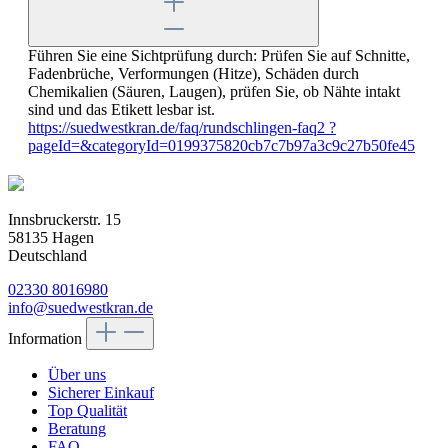
Führen Sie eine Sichtprüfung durch: Prüfen Sie auf Schnitte,
Fadenbrüche, Verformungen (Hitze), Schäden durch
Chemikalien (Säuren, Laugen), prüfen Sie, ob Nähte intakt
sind und das Etikett lesbar ist.
https://suedwestkran.de/faq/rundschlingen-faq2 ?
pageId=&categoryId=0199375820cb7c7b97a3c9c27b50fe45
Innsbruckerstr. 15
58135 Hagen
Deutschland
02330 8016980
info@suedwestkran.de
Information
Über uns
Sicherer Einkauf
Top Qualität
Beratung
FAQ