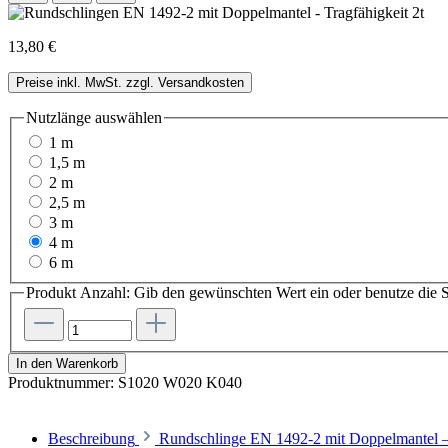
13,80 €
Preise inkl. MwSt. zzgl. Versandkosten
Nutzlänge
auswählen
1 m
1,5 m
2 m
2,5 m
3 m
4 m
6 m
Produkt Anzahl: Gib den gewünschten Wert ein oder benutze die S
In den Warenkorb
Produktnummer:
S1020 W020 K040
Beschreibung
Rundschlinge EN 1492-2 mit Doppelmantel –