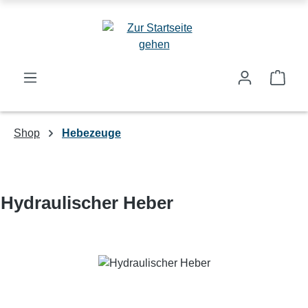
Zum Hauptinhalt springen
Ware
Shop
Hebezeuge
Hydraulischer Heber
Bildergalerie überspringen