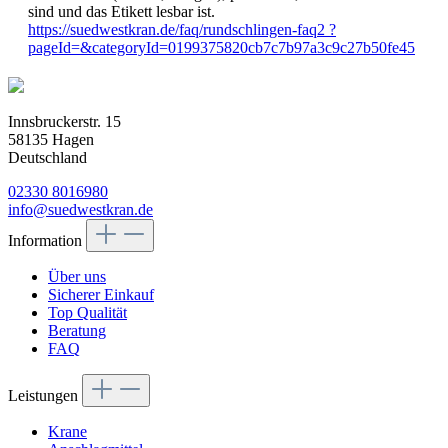
sind und das Etikett lesbar ist.
https://suedwestkran.de/faq/rundschlingen-faq2 ?
pageId=&categoryId=0199375820cb7c7b97a3c9c27b50fe45
Innsbruckerstr. 15
58135 Hagen
Deutschland
02330 8016980
info@suedwestkran.de
Information
Über uns
Sicherer Einkauf
Top Qualität
Beratung
FAQ
Leistungen
Krane