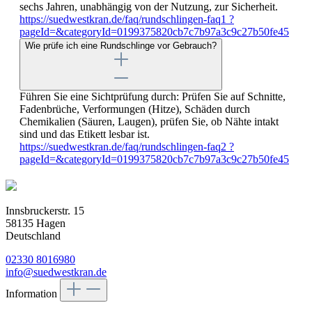
sechs Jahren, unabhängig von der Nutzung, zur Sicherheit.
https://suedwestkran.de/faq/rundschlingen-faq1 ?
pageId=&categoryId=0199375820cb7c7b97a3c9c27b50fe45
Wie prüfe ich eine Rundschlinge vor Gebrauch?
Führen Sie eine Sichtprüfung durch: Prüfen Sie auf Schnitte,
Fadenbrüche, Verformungen (Hitze), Schäden durch
Chemikalien (Säuren, Laugen), prüfen Sie, ob Nähte intakt
sind und das Etikett lesbar ist.
https://suedwestkran.de/faq/rundschlingen-faq2 ?
pageId=&categoryId=0199375820cb7c7b97a3c9c27b50fe45
Innsbruckerstr. 15
58135 Hagen
Deutschland
02330 8016980
info@suedwestkran.de
Information