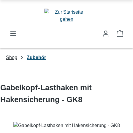
Zum Hauptinhalt springen
Ware
Shop
Zubehör
Gabelkopf-Lasthaken mit
Hakensicherung - GK8
Bildergalerie überspringen