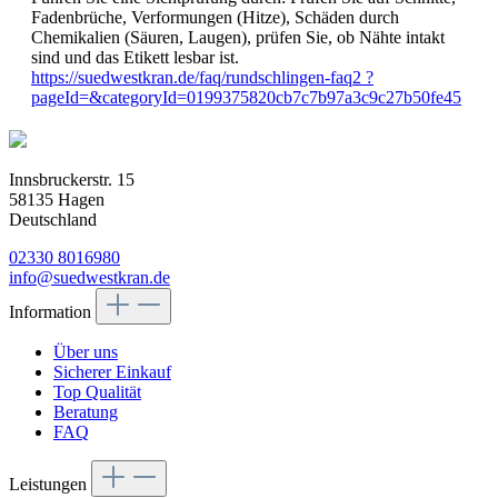
Fadenbrüche, Verformungen (Hitze), Schäden durch
Chemikalien (Säuren, Laugen), prüfen Sie, ob Nähte intakt
sind und das Etikett lesbar ist.
https://suedwestkran.de/faq/rundschlingen-faq2 ?
pageId=&categoryId=0199375820cb7c7b97a3c9c27b50fe45
Innsbruckerstr. 15
58135 Hagen
Deutschland
02330 8016980
info@suedwestkran.de
Information
Über uns
Sicherer Einkauf
Top Qualität
Beratung
FAQ
Leistungen