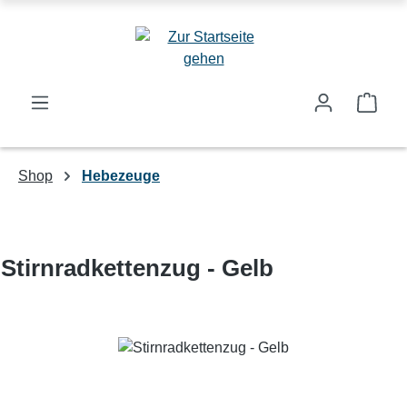
Zum Hauptinhalt springen
Ware
Shop
Hebezeuge
Stirnradkettenzug - Gelb
Bildergalerie überspringen