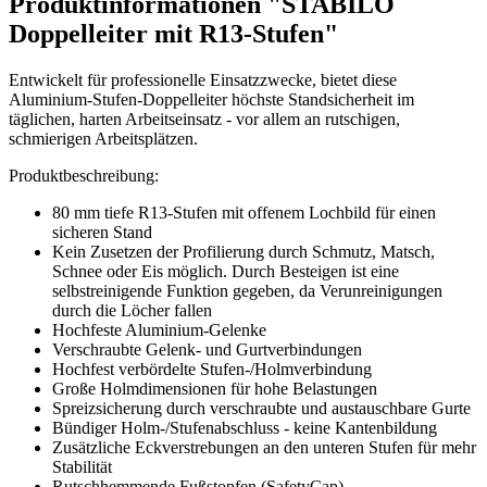
Produktinformationen "STABILO
Doppelleiter mit R13-Stufen"
Entwickelt für professionelle Einsatzzwecke, bietet diese
Aluminium-Stufen-Doppelleiter höchste Standsicherheit im
täglichen, harten Arbeitseinsatz - vor allem an rutschigen,
schmierigen Arbeitsplätzen.
Produktbeschreibung:
80 mm tiefe R13-Stufen mit offenem Lochbild für einen
sicheren Stand
Kein Zusetzen der Profilierung durch Schmutz, Matsch,
Schnee oder Eis möglich. Durch Besteigen ist eine
selbstreinigende Funktion gegeben, da Verunreinigungen
durch die Löcher fallen
Hochfeste Aluminium-Gelenke
Verschraubte Gelenk- und Gurtverbindungen
Hochfest verbördelte Stufen-/Holmverbindung
Große Holmdimensionen für hohe Belastungen
Spreizsicherung durch verschraubte und austauschbare Gurte
Bündiger Holm-/Stufenabschluss - keine Kantenbildung
Zusätzliche Eckverstrebungen an den unteren Stufen für mehr
Stabilität
Rutschhemmende Fußstopfen (SafetyCap)