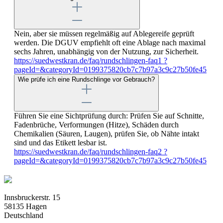
Nein, aber sie müssen regelmäßig auf Ablegereife geprüft
werden. Die DGUV empfiehlt oft eine Ablage nach maximal
sechs Jahren, unabhängig von der Nutzung, zur Sicherheit.
https://suedwestkran.de/faq/rundschlingen-faq1 ?
pageId=&categoryId=0199375820cb7c7b97a3c9c27b50fe45
Wie prüfe ich eine Rundschlinge vor Gebrauch?
Führen Sie eine Sichtprüfung durch: Prüfen Sie auf Schnitte,
Fadenbrüche, Verformungen (Hitze), Schäden durch
Chemikalien (Säuren, Laugen), prüfen Sie, ob Nähte intakt
sind und das Etikett lesbar ist.
https://suedwestkran.de/faq/rundschlingen-faq2 ?
pageId=&categoryId=0199375820cb7c7b97a3c9c27b50fe45
Innsbruckerstr. 15
58135 Hagen
Deutschland