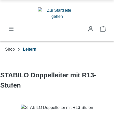
Zum Hauptinhalt springen
Ware
Shop
Leitern
STABILO Doppelleiter mit R13-
Stufen
Bildergalerie überspringen