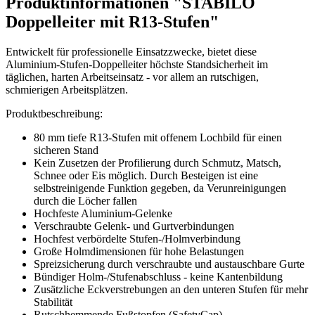
Produktinformationen "STABILO
Doppelleiter mit R13-Stufen"
Entwickelt für professionelle Einsatzzwecke, bietet diese
Aluminium-Stufen-Doppelleiter höchste Standsicherheit im
täglichen, harten Arbeitseinsatz - vor allem an rutschigen,
schmierigen Arbeitsplätzen.
Produktbeschreibung:
80 mm tiefe R13-Stufen mit offenem Lochbild für einen
sicheren Stand
Kein Zusetzen der Profilierung durch Schmutz, Matsch,
Schnee oder Eis möglich. Durch Besteigen ist eine
selbstreinigende Funktion gegeben, da Verunreinigungen
durch die Löcher fallen
Hochfeste Aluminium-Gelenke
Verschraubte Gelenk- und Gurtverbindungen
Hochfest verbördelte Stufen-/Holmverbindung
Große Holmdimensionen für hohe Belastungen
Spreizsicherung durch verschraubte und austauschbare Gurte
Bündiger Holm-/Stufenabschluss - keine Kantenbildung
Zusätzliche Eckverstrebungen an den unteren Stufen für mehr
Stabilität
Rutschhemmende Fußstopfen (SafetyCap)