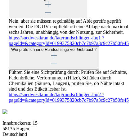
Nein, aber sie müssen regelmäßig auf Ablegereife geprüft
werden. Die DGUV empfiehlt oft eine Ablage nach maximal
sechs Jahren, unabhängig von der Nutzung, zur Sicherheit.
https://suedwestkran.de/faq/rundschlingen-faq1 ?
pageId=&categoryId=0199375820cb7c7b97a3c9c27b50fe45
Wie prüfe ich eine Rundschlinge vor Gebrauch?
Führen Sie eine Sichtprüfung durch: Prüfen Sie auf Schnitte,
Fadenbrüche, Verformungen (Hitze), Schäden durch
Chemikalien (Säuren, Laugen), prüfen Sie, ob Nähte intakt
sind und das Etikett lesbar ist.
https://suedwestkran.de/faq/rundschlingen-faq2 ?
pageId=&categoryId=0199375820cb7c7b97a3c9c27b50fe45
Innsbruckerstr. 15
58135 Hagen
Deutschland