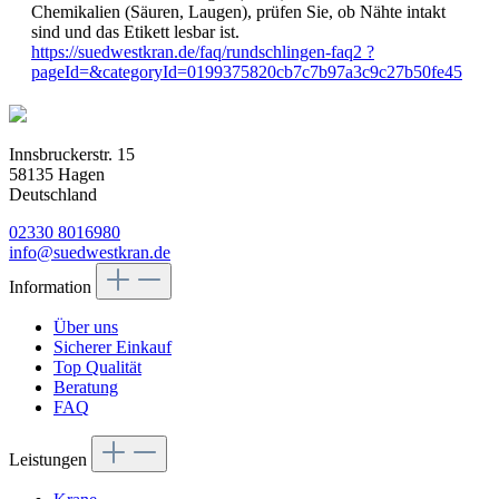
Chemikalien (Säuren, Laugen), prüfen Sie, ob Nähte intakt
sind und das Etikett lesbar ist.
https://suedwestkran.de/faq/rundschlingen-faq2 ?
pageId=&categoryId=0199375820cb7c7b97a3c9c27b50fe45
Innsbruckerstr. 15
58135 Hagen
Deutschland
02330 8016980
info@suedwestkran.de
Information
Über uns
Sicherer Einkauf
Top Qualität
Beratung
FAQ
Leistungen