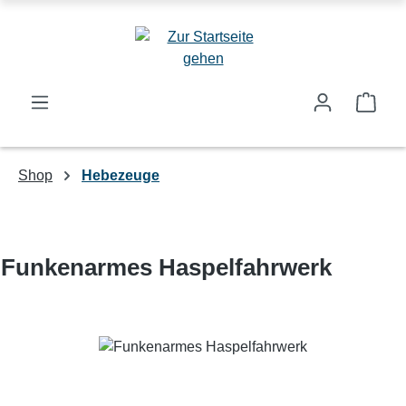
Zum Hauptinhalt springen
Ware
Shop
Hebezeuge
Funkenarmes Haspelfahrwerk
Bildergalerie überspringen