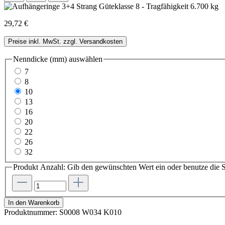
29,72 €
Preise inkl. MwSt. zzgl. Versandkosten
Nenndicke (mm)
auswählen
7
8
10
13
16
20
22
26
32
Produkt Anzahl: Gib den gewünschten Wert ein oder benutze die S
In den Warenkorb
Produktnummer:
S0008 W034 K010