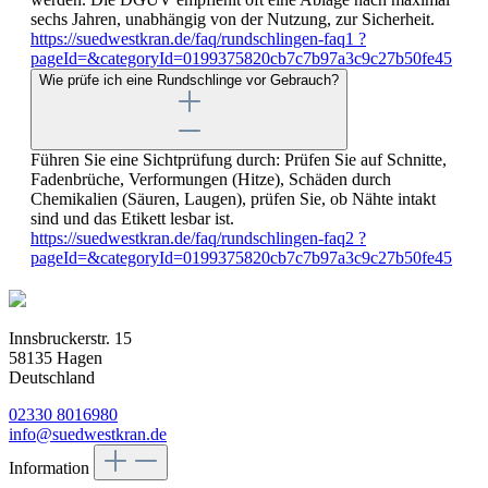
sechs Jahren, unabhängig von der Nutzung, zur Sicherheit.
https://suedwestkran.de/faq/rundschlingen-faq1 ?
pageId=&categoryId=0199375820cb7c7b97a3c9c27b50fe45
Wie prüfe ich eine Rundschlinge vor Gebrauch?
Führen Sie eine Sichtprüfung durch: Prüfen Sie auf Schnitte,
Fadenbrüche, Verformungen (Hitze), Schäden durch
Chemikalien (Säuren, Laugen), prüfen Sie, ob Nähte intakt
sind und das Etikett lesbar ist.
https://suedwestkran.de/faq/rundschlingen-faq2 ?
pageId=&categoryId=0199375820cb7c7b97a3c9c27b50fe45
Innsbruckerstr. 15
58135 Hagen
Deutschland
02330 8016980
info@suedwestkran.de
Information