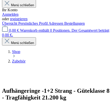
Menü schließen
Ihr Konto
Anmelden
oder
registrieren
Übersicht
Persönliches Profil
Adressen
Bestellungen
0,00 €
Warenkorb enthält 0 Positionen. Der Gesamtwert beträgt
0,00 €.
Menü schließen
Shop
Zubehör
Aufhängeringe -1+2 Strang - Güteklasse 8
- Tragfähigkeit 21.200 kg